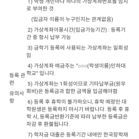
1) 학생 개인마다 하나의 가상계좌번호를 임시
로 부여한 것
(입금자 이름이 누구인지는 관계없음)
2) 가상계좌이용시간(입금가능기간) : 등록기
간 중 항시 납부 가능
3) 금학기 등록에 사용되는 가상계좌는 일회성
임
4) 가상계좌 예금주는 “○○○(학생이름)인하대
학교” 입니다.
등록 관
련
5) 가상계좌는 1회성이므로 기타납부금(원우
회비)은 등록금과 합한 금액을 입금해야함.
유의사
항
6) 등록 후 휴학이 불가하오니, 휴학 예정인 대
학원생은 등록하지 마시기 바랍니다. 등록 후 휴
학 시, 등록금반환기준에 따라 납부한 등록금은
차감 후 환불됩니다.
7) 학자금 대출은 등록기간 내에만 한국장학재