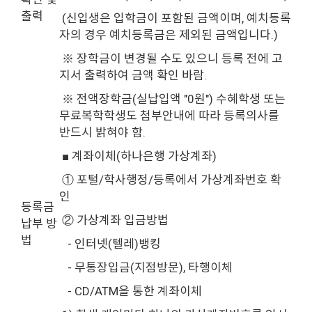
출력
(신입생은 입학금이 포함된 금액이며, 예치등록
자의 경우 예치등록금은 제외된 금액입니다.)
※ 장학금이 변경될 수도 있으니 등록 전에 고
지서 출력하여 금액 확인 바람.
※ 전액장학금(실납입액 "0원") 수혜학생 또는
무료복학학생도 첨부안내에 따라 등록의사를
반드시 밝혀야 함.
■ 계좌이체(하나은행 가상계좌)
① 포털/학사행정/등록에서 가상계좌번호 확
인
등록금
② 가상계좌 입금방법
납부 방
법
- 인터넷(텔레)뱅킹
- 무통장입금(지점방문), 타행이체
- CD/ATM을 통한 계좌이체