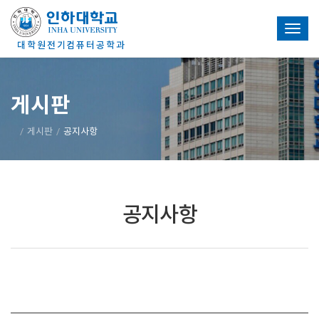
Toggl
게시판
게시판
공지사항
공지사항