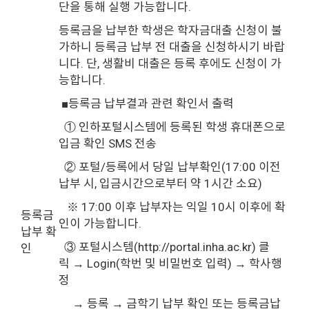
단을 통해 실행 가능합니다.
등록금을 납부한 학생은 학자금대출 신청이 불
가하니 등록금 납부 전 대출을 신청하시기 바랍
니다. 단, 생활비 대출은 등록 후에도 신청이 가
능합니다.
■등록금 납부결과 관련 확인서 출력
① 인하포털시스템에 등록된 학생 휴대폰으로
입금 확인 SMS 전송
② 포털/등록에서 당일 납부확인(17:00 이전
납부 시, 입금시간으로부터 약 1시간 소요)
※ 17:00 이후 납부자는 익일 10시 이후에 확
등록금
인이 가능합니다.
납부 확
③ 포털시스템(http://portal.inha.ac.kr) 클
인
릭 → Login(학번 및 비밀번호 입력) → 학사행
정
→ 등록 → 금학기 납부 확인 또는 등록금납